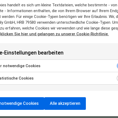
kies handelt es sich um kleine Textdateien, welche bestimmte - von
dament für den Erfolg
rte - Informationen enthalten, die von Ihrem Browser auf Ihrem End
 werden. Für einige Cookie-Typen benötigen wir Ihre Erlaubnis. Wir, d
ngen bei Industriepartnern
ly GmbH, HRB 79580 verwenden unterschiedliche Cookie-Typen. U
 Dienstleistungspartnern
 zu erfahren, welche Cookies wir verwenden und wie lange diese ges
s & Ressourcen
,
klicken Sie hier und gelangen zu unserer Cookie-Richtlinie.
sprogramm für Ihr Team
Plus
Premium
 Fundament und steigen Sie bei Bedarf in
oder
au
e-Einstellungen bearbeiten
r notwendige Cookies
au für mehr Möglichkeiten
tistische Cookies
oni mit Rückvergütung PLUS
 Online-Präsenz & Kundenbefragungen
etEducation & Qualitätsmanagement
durchdachten Anbau
Praxis wie einen
– mit mehr Komfort und
notwendige Cookies
Alle akzeptieren