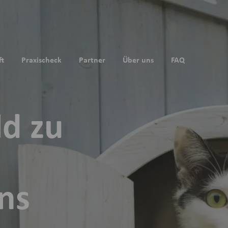
ft
Praxischeck
Partner
Über uns
FAQ
ld zu
uns