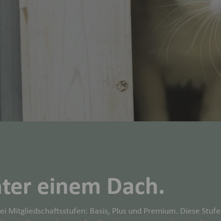
nter einem Dach.
i Mitgliedschaftsstufen: Basis, Plus und Premium. Diese Stufe