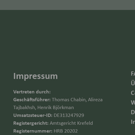
F
Impressum
Ü
Vertreten durch:
C
Geschäftsführer:
Thomas Chabin, Alireza
W
Tajbakhsh, Henrik Björkman
D
Umsatzsteuer-ID:
DE313247929
I
Registergericht:
Amtsgericht Krefeld
Registernummer:
HRB 20202