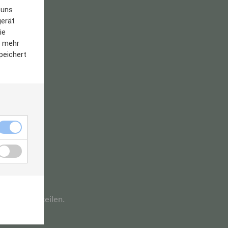
 uns
gerät
ie
m mehr
peichert
f.
 neuen Vorteilen.