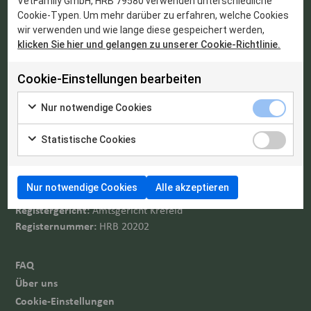
VetFamily GmbH, HRB 79580 verwenden unterschiedliche
Open in Google Maps
Cookie-Typen. Um mehr darüber zu erfahren, welche Cookies
wir verwenden und wie lange diese gespeichert werden,
klicken Sie hier und gelangen zu unserer Cookie-Richtlinie.
Cookie-Einstellungen bearbeiten
Impressum
Nur notwendige Cookies
Statistische Cookies
Vertreten durch:
Geschäftsführer:
Thomas Chabin, Alireza Tajbakhsh, Henrik
Björkman
Nur notwendige Cookies
Alle akzeptieren
Umsatzsteuer-ID:
DE313247929
Registergericht:
Amtsgericht Krefeld
Registernummer:
HRB 20202
FAQ
Über uns
Cookie-Einstellungen