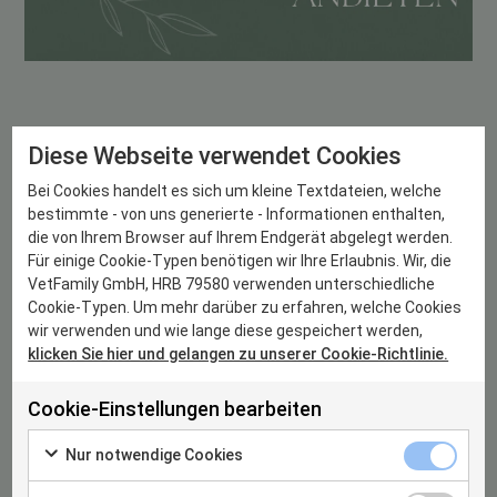
Diese Webseite verwendet Cookies
Nachhaltige Produkte anbieten
3️⃣
🐶🌍
Bei Cookies handelt es sich um kleine Textdateien, welche
Erweitern Sie Ihr Sortiment um umweltfreundliche Produkte
bestimmte - von uns generierte - Informationen enthalten,
für Haustiere, wie biologisch abbaubare Kotbeutel,
die von Ihrem Browser auf Ihrem Endgerät abgelegt werden.
nachhaltiges Spielzeug oder naturbasierte Pflegeprodukte. So
Für einige Cookie-Typen benötigen wir Ihre Erlaubnis. Wir, die
VetFamily GmbH, HRB 79580 verwenden unterschiedliche
unterstützen Sie nicht nur die Umwelt, sondern sprechen auch
Cookie-Typen. Um mehr darüber zu erfahren, welche Cookies
bewusste Tierhalter an, die nachhaltige Alternativen
wir verwenden und wie lange diese gespeichert werden,
schätzen.
klicken Sie hier und gelangen zu unserer Cookie-Richtlinie.
VetFamily WhatsApp-Gruppe
In unserer
für Tierärzt:innen
haben wir kürzlich ökologisch abbaubare Kotbeutel (
Poo
Cookie-Einstellungen bearbeiten
Picks
) als Gratisprobe angeboten. Verpassen Sie keine
Aktionen oder exklusiven Angebote mehr und werden Sie Teil
Nur notwendige Cookies
von etwas Größerem! 🚀💚